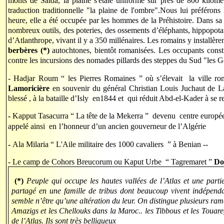
monts de Saîda, la plaine s'étale uniforme sur prés de 800 kilomètr
traduction traditionnelle "la plaine de l'ombre".Nous lui préféron
heure, elle a été occupée par les hommes de la Préhistoire. Dans sa 
nombreux outils, des poteries, des ossements d’éléphants, hippopot
d’Atlanthrope, vivant il y a 350 millénaires. Les romains y installère
berbères (*)
autochtones, bientôt romanisées. Les occupants constru
contre les incursions des nomades pillards des steppes du Sud "les Gét
- Hadjar Roum “ les Pierres Romaines ” où s’élevait la ville rom
Lamoricière
en souvenir du général Christian Louis Juchaut de La
blessé , à la bataille d’Isly en1844 et qui réduit Abd-el-Kader à se
-
Kapput Tasacurra “ La tête de la Mekerra ” devenu centre européen
appelé ainsi en
l’honneur d’un ancien gouverneur de l’Algérie
-
Ala Milaria “ L'Aile militaire des 1000 cavaliers ” à Benian --
- Le camp de Cohors Breucorum ou Kaput Urbe “ Tagremaret ”
Do
(*)
Peuple qui occupe les hautes vallées de l’Atlas et une parti
partagé en une famille de tribus dont beaucoup vivent indépenda
semble n’être qu’une altération du leur. On distingue plusieurs rame
Amazigs et les Chellouks dans la Maroc.. les Tibbous et les Touare
de l’Atlas. Ils sont très belliqueux