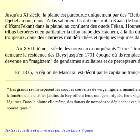
Jusqu'au Xi siècle, la plaine est parcourue uniquement par des "Ber
Djebel amour, dans l'Atlas saharien. Ils ont construit la Kaala (le b
d'Ifkan(Fekan) dans la plaine, au confluent des oueds Fékan, Hounet 
tribus berbères et en particulier la tribu arabe des Hachem, à la fin
troupeaux, dans des clairières mal défrichées et quelques légumes dan
Au XVIII ième siècle, les nouveaux conquérants "Turcs" tran
demeure la résidence des Beys jusqu'en 1791 époque où ils remplacè
devenue un "maghzem" de gendarmes auxiliaires et de percepteurs d'
En 1835, la région de Mascara. est décrit par le capitaine françai
“ Les grands ravins séparent les croupes couvertes de verge, figuiers, amandiers,
kilomètre de la cité, les jardins du Bey offrent leurs orangers irrigués, leurs vig
légumes. Dans la plaine elle même, des douars de nomades se déplacent avec leur
sporadiques. ”
Textes recueillis et numérisés par Jean Louis Viguier