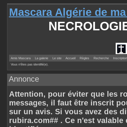
Mascara Algérie de ma
NECROLOGI
Amis Mascara
La galerie
Le site
Accueil
Règles
Recherche
Inscriptio
Vous n'êtes pas identifié(e).
Annonce
Attention
, pour éviter que les r
messages, il faut être inscrit p
sur un avis. Si vous avez des d
rubira.com## . Ce n'est valabl