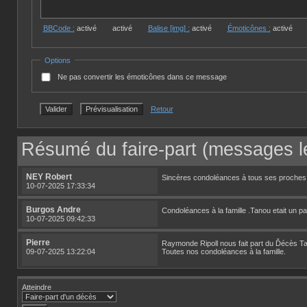
BBCode :
activé
activé
Balise [img] :
activé
Émoticônes :
activé
Options
Ne pas convertir les émoticônes dans ce message
Retour
Résumé du faire-part (messages le
NEY Robert
Sincères condoléances à tous ses proches . C
10-07-2025 17:33:34
Burgos Andre
Condoléances à la famille .Tanou etait un par
10-07-2025 09:42:33
Pierre
Raymonde Ripoll nous fait part du Ďécès Tano
09-07-2025 13:22:04
Toutes nos condoléances à la famille.
Atteindre