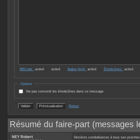
BBCode :
activé
activé
Balise [img] :
activé
Émoticônes :
activé
Options
Ne pas convertir les émoticônes dans ce message
Retour
Résumé du faire-part (messages le
NEY Robert
Sincères condoléances à tous ses proches . C