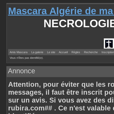
Mascara Algérie de ma
NECROLOGI
Amis Mascara
La galerie
Le site
Accueil
Règles
Recherche
Inscriptio
Vous n'êtes pas identifié(e).
Annonce
Attention
, pour éviter que les r
messages, il faut être inscrit p
sur un avis. Si vous avez des d
rubira.com## . Ce n'est valabl