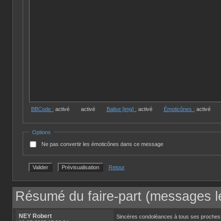
BBCode :
activé
activé
Balise [img] :
activé
Émoticônes :
activé
Options
Ne pas convertir les émoticônes dans ce message
Retour
Résumé du faire-part (messages le
NEY Robert
Sincères condoléances à tous ses proches . C