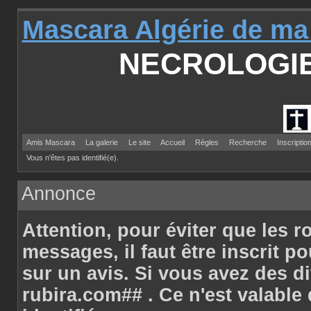
Mascara Algérie de ma
NECROLOGI
Amis Mascara
La galerie
Le site
Accueil
Règles
Recherche
Inscriptio
Vous n'êtes pas identifié(e).
Annonce
Attention
, pour éviter que les r
messages, il faut être inscrit p
sur un avis. Si vous avez des d
rubira.com## . Ce n'est valabl